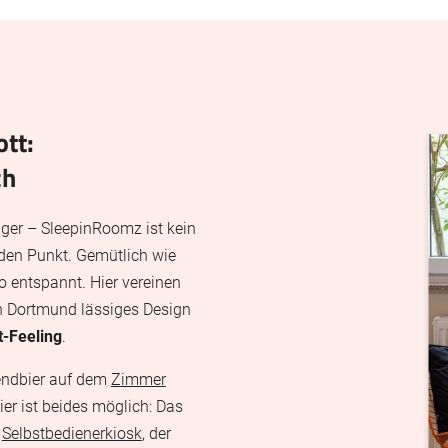
Inhouse
E
Nearby
Y
F
tt:
ch
nger – SleepinRoomz ist kein
 den Punkt. Gemütlich wie
 entspannt. Hier vereinen
on Dortmund lässiges Design
t-Feeling
.
bendbier auf dem
Zimmer
ier ist beides möglich: Das
m
Selbstbedienerkiosk
, der