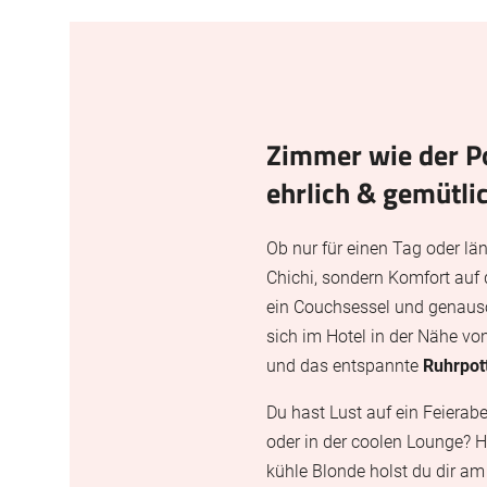
FAQz
Digitalez
Anreise
Bilder
Zimmer wie der Po
ehrlich & gemütli
Ob nur für einen Tag oder lä
Chichi, sondern Komfort auf
ein Couchsessel und genauso
sich im Hotel in der Nähe v
und das entspannte
Ruhrpot
Du hast Lust auf ein Feiera
oder in der coolen Lounge? H
kühle Blonde holst du dir a