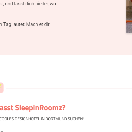
st, und lässt dich nieder, wo
 Tag lautet: Mach et dir
Newsletteranmeldung
Anrede
Familie
Herr
Frau
asst SleepinRoomz?
Vorname
Nachname*
IN COOLES DESIGNHOTEL IN DORTMUND SUCHEN!
er