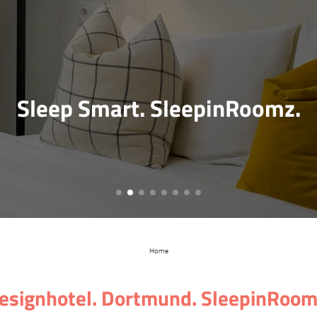
Sleep Smart. SleepinRoomz.
Home
esignhotel. Dortmund. SleepinRoom