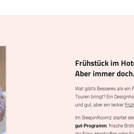
Frühstück im Hot
Aber immer doch
Wat gibt’s Besseres als ein 
Touren bringt? Ein Designho
und gut, aber ein lecker
Frü
Im SleepinRoomz startet de
gut-Programm
: frische Br
die Ecke, Herzhaftes oder Sü