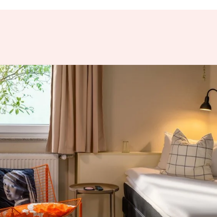
ventz
our Event
anz