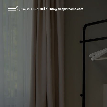
+49 231 9678700
info@
sleepinroomz.
com