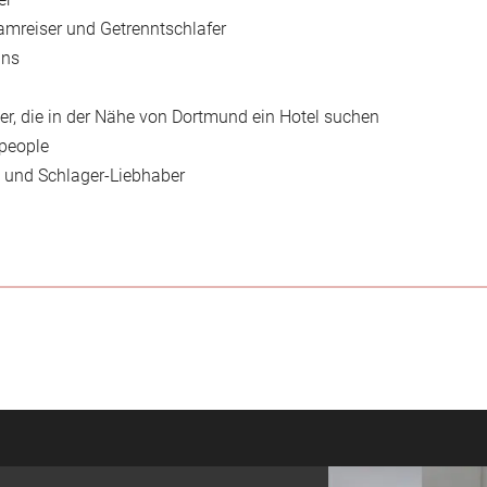
E-Mail*
mreiser und Getrenntschlafer
ans
Einwilligung Marketing*
er, die in der Nähe von Dortmund ein Hotel suchen
*Pflichtfelder
people
 und Schlager-Liebhaber
Anfragen