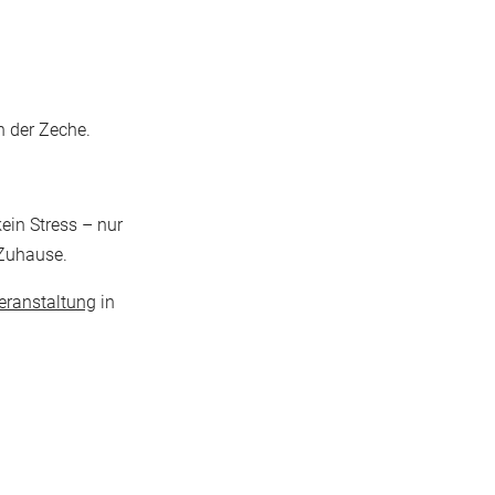
n der Zeche.
ein Stress – nur
 Zuhause.
eranstaltung
in
?
EVENTZ & FANZ