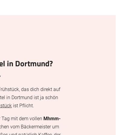
el in Dortmund?
.
Frühstück, das dich direkt auf
tel in Dortmund ist ja schön
hstück
ist Pflicht.
r Tag mit dem vollen
Mhmm-
ötchen vom Bäckermeister um
ßes und natürlich Kaffee, der