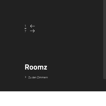
1
/
7
Roomz
Zu den Zimmern